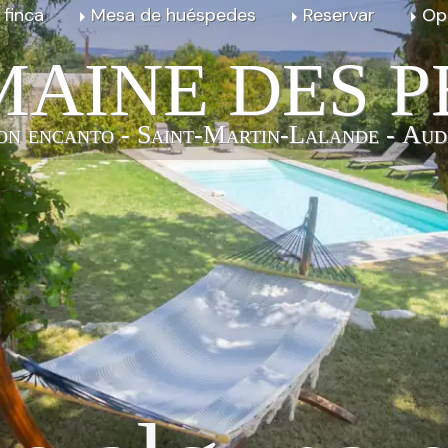
 finca
Mesa de huéspedes
Reservar
Op
AINE DES P
on encanto - Saint-Martin-Lalande - Aud