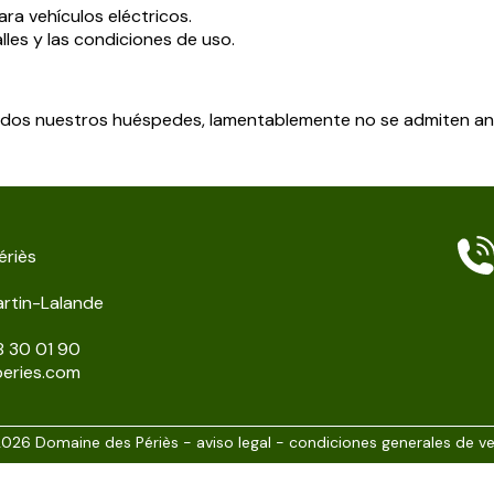
ra vehículos eléctricos.
es y las condiciones de uso.
e todos nuestros huéspedes, lamentablemente no se admiten an
ériès
artin-Lalande
48 30 01 90
eries.com
026 Domaine des Périès -
aviso legal
-
condiciones generales de v