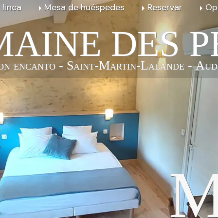
 finca
Mesa de huéspedes
Reservar
Op
AINE DES P
on encanto - Saint-Martin-Lalande - Aud
M